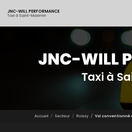
Navigation principal
Aller
au
JNC-WILL PERFORMANCE
contenu
Taxi à Saint-Maximin
principal
Taxi à S
Accueil
Secteur
Roissy
Vsl conventionné