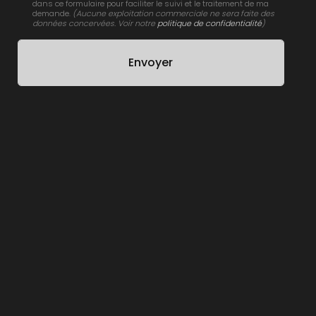
dans ce formulaire pour faciliter le suivi et le traitement de ma
demande.
(Aucune exploitation commerciale ne sera faite des
données concervées. Voir notre
politique de confidentialité
)