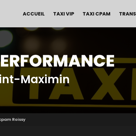
e
ACCUEIL
TAXI VIP
TAXI CPAM
TRANS
aint-Maximin
 cpam Roissy