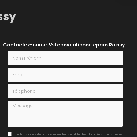
ssy
Contactez-nous : Vsl conventionné cpam Roissy
Nom Prénom
Email
Téléphone
Message
J'autorise ce site à conserver l'ensemble des données transmises