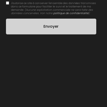
J'autorise ce site à conserver l'ensemble des données transmises
dans ce formulaire pour faciliter le suivi et le traitement de ma
demande.
(Aucune exploitation commerciale ne sera faite des
données concervées. Voir notre
politique de confidentialité
)