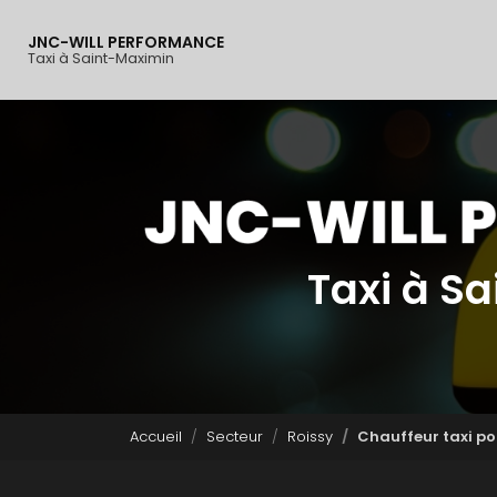
Navigation principal
Aller
au
JNC-WILL PERFORMANCE
contenu
Taxi à Saint-Maximin
principal
Taxi à S
Accueil
Secteur
Roissy
Chauffeur taxi p