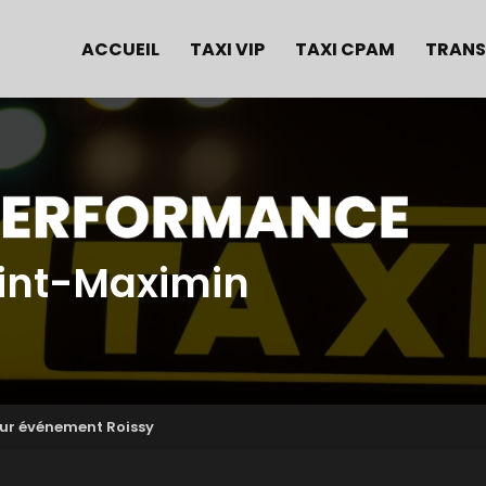
e
ACCUEIL
TAXI VIP
TAXI CPAM
TRANS
aint-Maximin
our événement Roissy