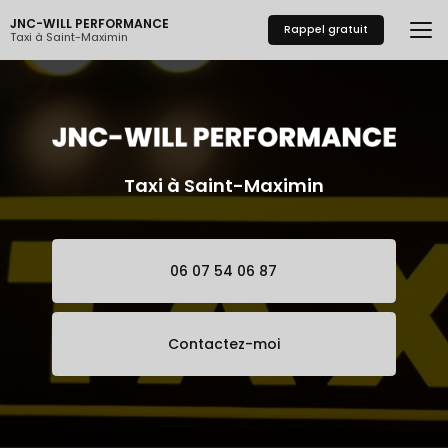
Aller
JNC-WILL PERFORMANCE
au
Rappel gratuit
Taxi à Saint-Maximin
contenu
principal
Taxi à Saint-Maximin
06 07 54 06 87
Contactez-moi