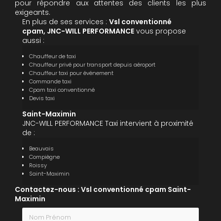
pour répondre aux attentes des clients les plus
exigeants.
En plus de ses services :
Vsl conventionné
cpam, JNC-WILL PERFORMANCE
vous propose
aussi :
Chauffeur de taxi
Chauffeur privé pour transport depuis aéroport
Chauffeur taxi pour événement
Commande taxi
Cpam taxi conventionné
Devis taxi
Saint-Maximin
JNC-WILL PERFORMANCE Taxi intervient à proximité
de :
Beauvais
Compiègne
Roissy
Saint-Maximin
Contactez-nous : Vsl conventionné cpam Saint-
Maximin
Nom Prénom