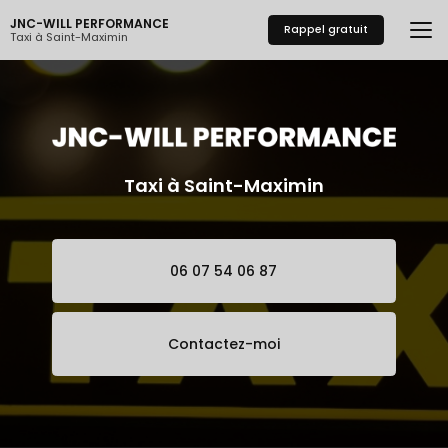
Aller
JNC-WILL PERFORMANCE
au
Rappel gratuit
Taxi à Saint-Maximin
contenu
principal
Taxi à Saint-Maximin
06 07 54 06 87
Contactez-moi