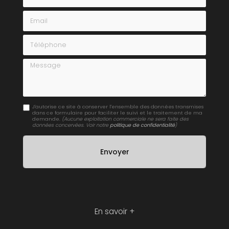
Email
Téléphone
Message
J'autorise ce site à conserver l'ensemble des données transmises
dans ce formulaire pour faciliter le suivi et le traitement de ma
demande.
(Aucune exploitation commerciale ne sera faite des
données concervées. Voir notre
politique de confidentialité
)
En savoir +