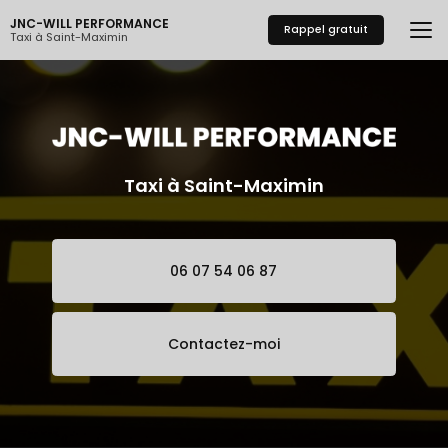
Aller
JNC-WILL PERFORMANCE
au
Rappel gratuit
Taxi à Saint-Maximin
contenu
principal
Taxi à Saint-Maximin
06 07 54 06 87
Contactez-moi