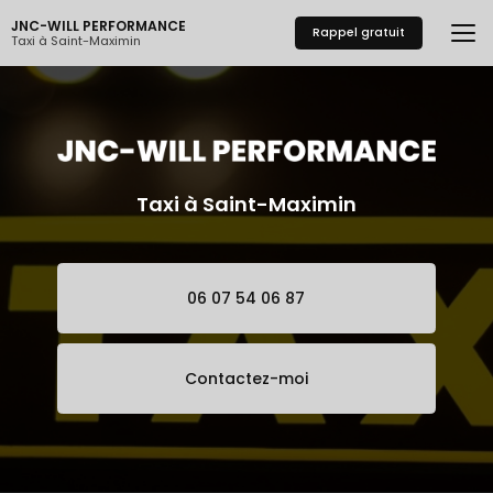
Aller
JNC-WILL PERFORMANCE
au
Rappel gratuit
Taxi à Saint-Maximin
contenu
principal
Taxi à Saint-Maximin
06 07 54 06 87
Contactez-moi