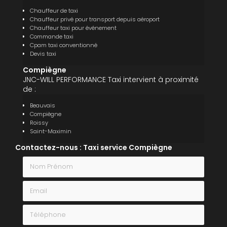
Chauffeur de taxi
Chauffeur privé pour transport depuis aéroport
Chauffeur taxi pour événement
Commande taxi
Cpam taxi conventionné
Devis taxi
Compiègne
JNC-WILL PERFORMANCE Taxi intervient à proximité
de :
Beauvais
Compiègne
Roissy
Saint-Maximin
Contactez-nous : Taxi service Compiègne
Nom Prénom
Email
Téléphone