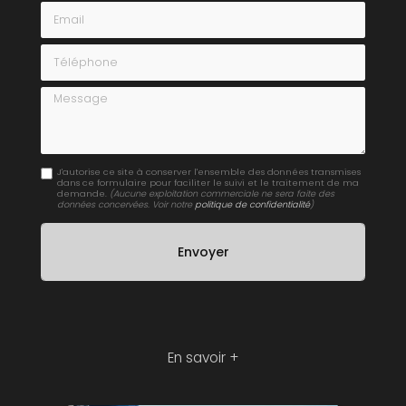
Email
Téléphone
Message
J'autorise ce site à conserver l'ensemble des données transmises
dans ce formulaire pour faciliter le suivi et le traitement de ma
demande.
(Aucune exploitation commerciale ne sera faite des
données concervées. Voir notre
politique de confidentialité
)
En savoir +