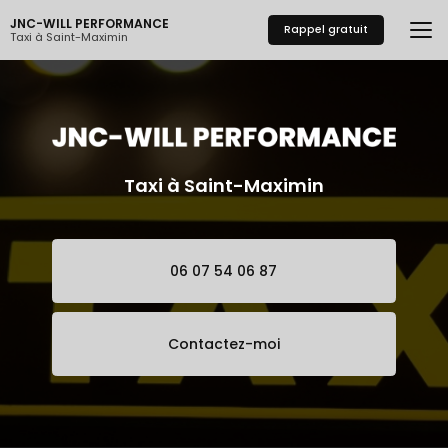
Aller
JNC-WILL PERFORMANCE
au
Rappel gratuit
Taxi à Saint-Maximin
contenu
principal
Taxi à Saint-Maximin
06 07 54 06 87
Contactez-moi