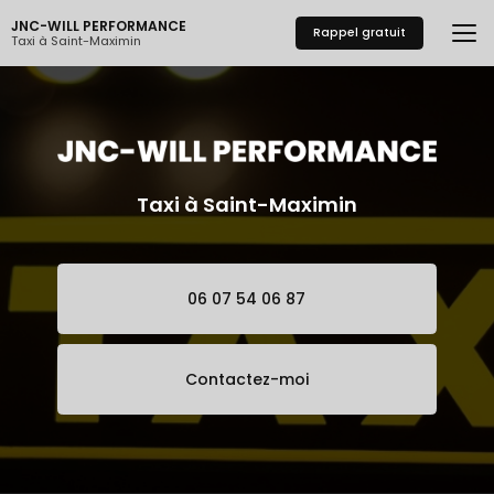
Aller
JNC-WILL PERFORMANCE
au
Rappel gratuit
Taxi à Saint-Maximin
contenu
principal
Taxi à Saint-Maximin
06 07 54 06 87
Contactez-moi