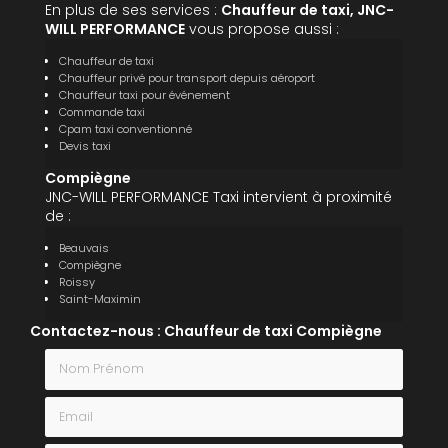
En plus de ses services :
Chauffeur de taxi, JNC-
WILL PERFORMANCE
vous propose aussi :
Chauffeur de taxi
Chauffeur privé pour transport depuis aéroport
Chauffeur taxi pour événement
Commande taxi
Cpam taxi conventionné
Devis taxi
Compiègne
JNC-WILL PERFORMANCE Taxi intervient à proximité
de :
Beauvais
Compiègne
Roissy
Saint-Maximin
Contactez-nous : Chauffeur de taxi Compiègne
Nom Prénom
Email