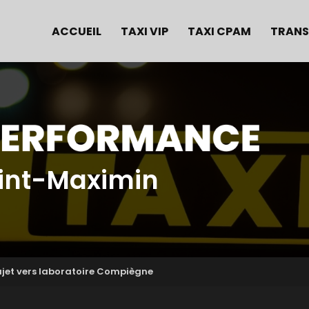
e
ACCUEIL
TAXI VIP
TAXI CPAM
TRANS
aint-Maximin
ajet vers laboratoire Compiègne