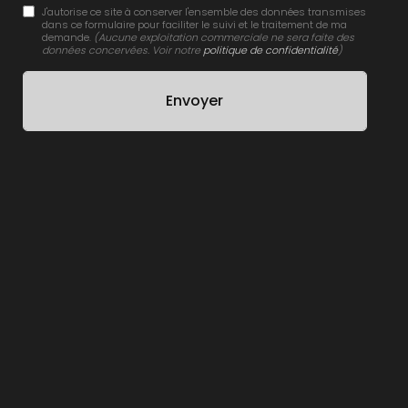
J'autorise ce site à conserver l'ensemble des données transmises
dans ce formulaire pour faciliter le suivi et le traitement de ma
demande.
(Aucune exploitation commerciale ne sera faite des
données concervées. Voir notre
politique de confidentialité
)