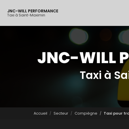
Navigation principal
Aller
au
JNC-WILL PERFORMANCE
contenu
Taxi à Saint-Maximin
principal
Taxi à S
Accueil
Secteur
Compiègne
Taxi pour tr