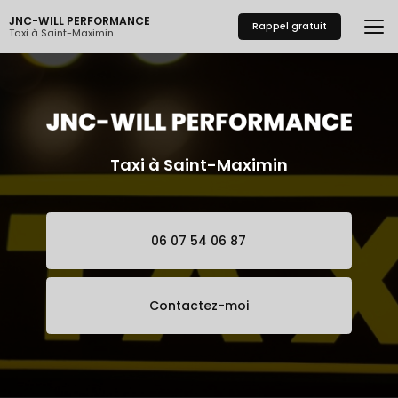
Aller
JNC-WILL PERFORMANCE
au
Rappel gratuit
Taxi à Saint-Maximin
contenu
principal
Taxi à Saint-Maximin
06 07 54 06 87
Contactez-moi