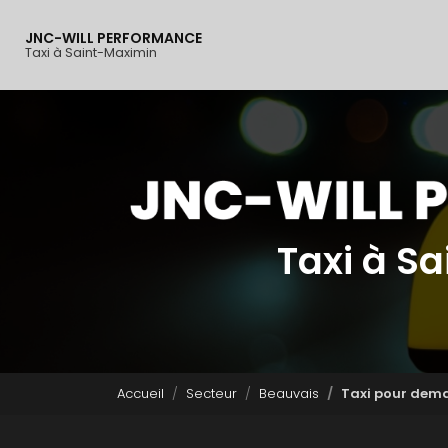
Navigation principal
Aller
au
JNC-WILL PERFORMANCE
contenu
Taxi à Saint-Maximin
principal
Taxi à S
Accueil
Secteur
Beauvais
Taxi pour dema