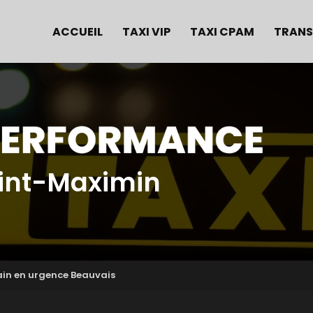
e
ACCUEIL
TAXI VIP
TAXI CPAM
TRANS
aint-Maximin
in en urgence Beauvais