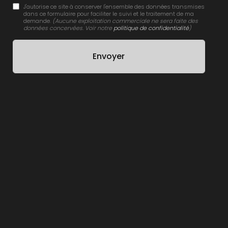
J'autorise ce site à conserver l'ensemble des données transmises
dans ce formulaire pour faciliter le suivi et le traitement de ma
demande.
(Aucune exploitation commerciale ne sera faite des
données concervées. Voir notre
politique de confidentialité
)