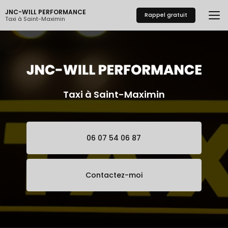
Aller
JNC-WILL PERFORMANCE
au
Rappel gratuit
Taxi à Saint-Maximin
contenu
principal
Taxi à Saint-Maximin
06 07 54 06 87
Contactez-moi