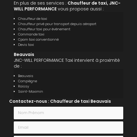
En plus de ses services :
Chauffeur de taxi, JNC-
WILL PERFORMANCE
vous propose aussi :
Chauffeur de taxi
Chauffeur privé pour transport depuis aéroport
Chauffeur taxi pour événement
Commande taxi
Cpam taxi conventionné
Devis taxi
Beauvais
JNC-WILL PERFORMANCE Taxi intervient à proximité
de :
Beauvais
Compiègne
Roissy
Saint-Maximin
Contactez-nous : Chauffeur de taxi Beauvais
Nom Prénom
Email