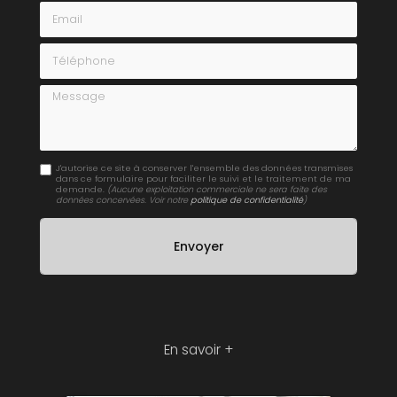
Email
Téléphone
Message
J'autorise ce site à conserver l'ensemble des données transmises
dans ce formulaire pour faciliter le suivi et le traitement de ma
demande.
(Aucune exploitation commerciale ne sera faite des
données concervées. Voir notre
politique de confidentialité
)
En savoir +