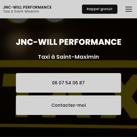
Aller
JNC-WILL PERFORMANCE
au
Rappel gratuit
Taxi à Saint-Maximin
contenu
principal
Taxi à Saint-Maximin
06 07 54 06 87
Contactez-moi