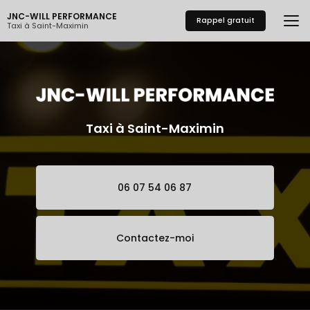
Aller
JNC-WILL PERFORMANCE
au
Rappel gratuit
Taxi à Saint-Maximin
contenu
principal
Taxi à Saint-Maximin
06 07 54 06 87
Contactez-moi