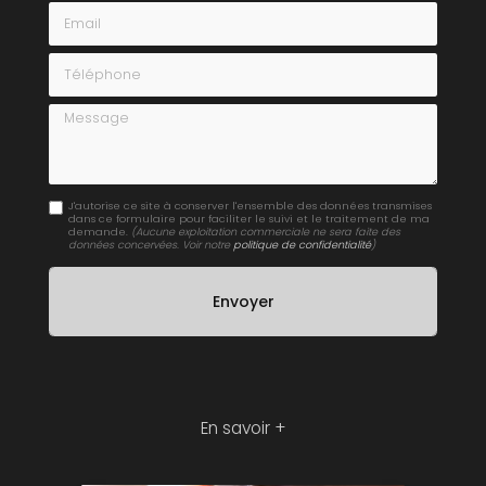
Email
Téléphone
Message
J'autorise ce site à conserver l'ensemble des données transmises
dans ce formulaire pour faciliter le suivi et le traitement de ma
demande.
(Aucune exploitation commerciale ne sera faite des
données concervées. Voir notre
politique de confidentialité
)
En savoir +