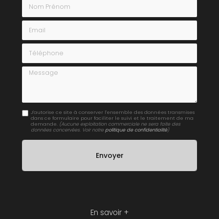
Nom Prénom
Email
Téléphone
Message
J'autorise ce site à conserver l'ensemble des données transmises
dans ce formulaire pour faciliter le suivi et le traitement de ma
demande.
(Aucune exploitation commerciale ne sera faite des
données concervées. Voir notre
politique de confidentialité
)
En savoir +