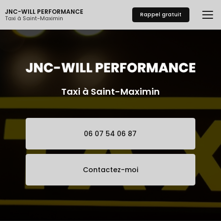
Aller
JNC-WILL PERFORMANCE
au
Rappel gratuit
Taxi à Saint-Maximin
contenu
principal
Taxi à Saint-Maximin
06 07 54 06 87
Contactez-moi