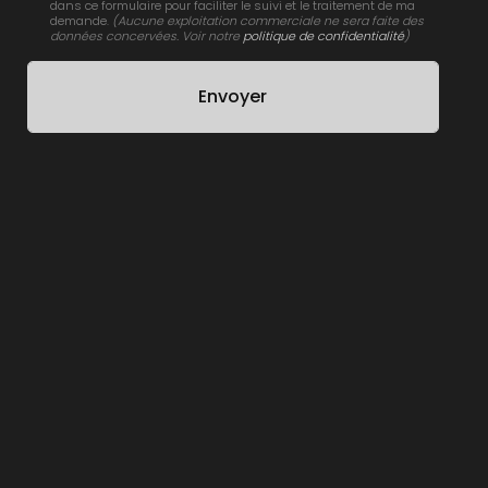
dans ce formulaire pour faciliter le suivi et le traitement de ma
demande.
(Aucune exploitation commerciale ne sera faite des
données concervées. Voir notre
politique de confidentialité
)