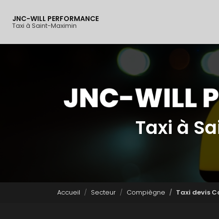
Navigation principal
Aller
au
JNC-WILL PERFORMANCE
contenu
Taxi à Saint-Maximin
principal
Taxi à S
Accueil
Secteur
Compiègne
Taxi devis 