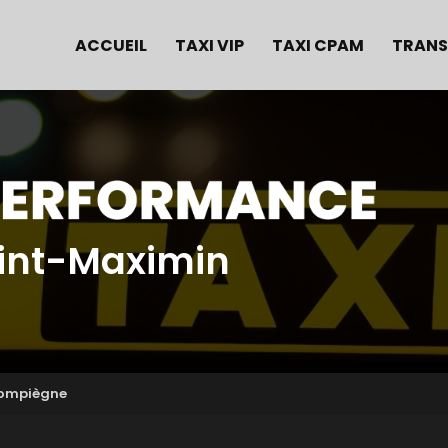
e
ACCUEIL
TAXI VIP
TAXI CPAM
TRANS
aint-Maximin
Compiègne