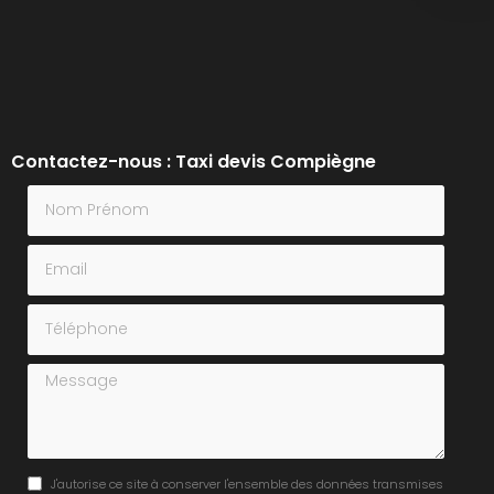
Contactez-nous : Taxi devis Compiègne
Nom Prénom
Email
Téléphone
Message
J'autorise ce site à conserver l'ensemble des données transmises