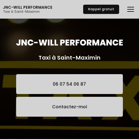
Aller
JNC-WILL PERFORMANCE
au
Rappel gratuit
Taxi à Saint-Maximin
contenu
principal
Taxi à Saint-Maximin
06 07 54 06 87
Contactez-moi