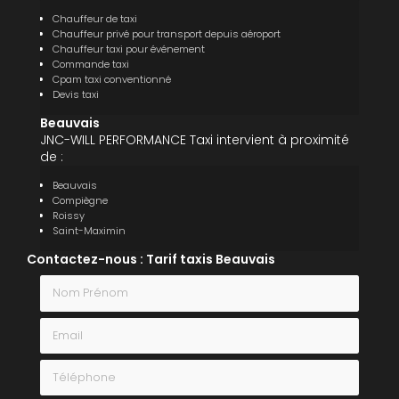
Chauffeur de taxi
Chauffeur privé pour transport depuis aéroport
Chauffeur taxi pour événement
Commande taxi
Cpam taxi conventionné
Devis taxi
Beauvais
JNC-WILL PERFORMANCE Taxi intervient à proximité
de :
Beauvais
Compiègne
Roissy
Saint-Maximin
Contactez-nous : Tarif taxis Beauvais
Nom Prénom
Email
Téléphone