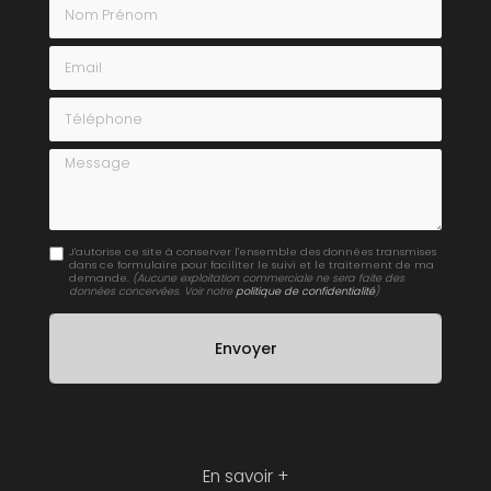
Nom Prénom
Email
Téléphone
Message
J'autorise ce site à conserver l'ensemble des données transmises
dans ce formulaire pour faciliter le suivi et le traitement de ma
demande.
(Aucune exploitation commerciale ne sera faite des
données concervées. Voir notre
politique de confidentialité
)
En savoir +