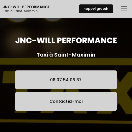
Aller
JNC-WILL PERFORMANCE
au
Rappel gratuit
Taxi à Saint-Maximin
contenu
principal
Taxi à Saint-Maximin
06 07 54 06 87
Contactez-moi