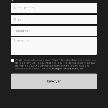
Nom Prénom
Email
Téléphone
Message
J'autorise ce site à conserver l'ensemble des données transmises
dans ce formulaire pour faciliter le suivi et le traitement de ma
demande.
(Aucune exploitation commerciale ne sera faite des
données concervées. Voir notre
politique de confidentialité
)