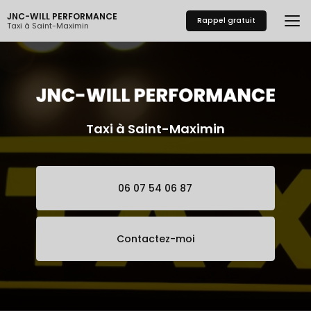
Aller
JNC-WILL PERFORMANCE
au
Rappel gratuit
Taxi à Saint-Maximin
contenu
principal
Taxi à Saint-Maximin
06 07 54 06 87
Contactez-moi