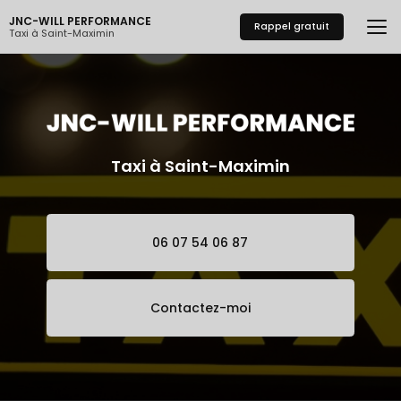
Aller
JNC-WILL PERFORMANCE
au
Rappel gratuit
Taxi à Saint-Maximin
contenu
principal
Taxi à Saint-Maximin
06 07 54 06 87
Contactez-moi